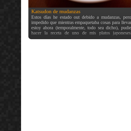
Katsudon de mudanzas
Estos días he estado out debido a mudanzas, per
impedido que mientras empaquetaba cosas para llev
estoy ahora (temporalmente, todo sea dicho), pudi
hacer la receta de uno de mis platos japoneses 
katsudon 「カツ丼」. Consiste en un cuenco o caja (e
he usado un plato hondo) con una base de gohan o 
sobre el que se coloca un filete de cerdo empanad
(pan rallado japonés). Luego se cocina con una sal
tiene, entre otras cosas cebollita y huevo. ¡Solo con 
abre el apetito! Por cierto, que al final me he animad
nueva categoría para la comida… visto lo visto… xD