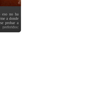
o eso no ha
arme a donde
ese probar a
preferidos:
n este caso
arroz cocido
o con panko
sa dulce que
la foto se me
o a abrir una