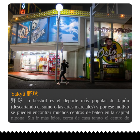
200px más o menos) con lo cual no se puede apreciar nada
de la foto por mucho que se vea de un vistazo (ejemplo
aquí). Para ello hago uso de javascript y a partir de ahora,
cuando veais el iconito de fotografía panorámica como el
que tiene la foto de esta entrada, podéis pasar el ratón por
encima de la foto para mover la panorámica y así verla
completa y con más detalle. ¿Qué os parece este sistema?
¿Mejor? Espero que sí :) La foto está tomada desde la
azotea de mi primera residencia aquí en Japón, apuntando
hacia el sur desde Sekiguchi, por lo que lo que se ve es el
horizonte de Shinjuku en un atardecer del 18 de Enero.
Desde entonces he estado peleándome con el código de
javascript para conseguir hacerlo funcionar pues había un
fallo, pero ya que está todo bien, espero mostraros algunas
panorámicas más,
Yakyû 野球
野球 o béisbol es el deporte más popular de Japón
(descartando el sumo o las artes marciales) y por ese motivo
se pueden encontrar muchos centros de bateo en la capital
nipona. Sin ir más lejos, cerca de casa tengo el centro de
bateo y tenis de Waseda, del que veo una vaya publicitaria
cada vez que voy al super a comprar. Pero en este caso os
enseño una foto tomada de un centro de bateo del barrio de