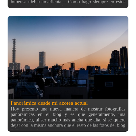
inmensa niebla amarilenta… Como hago siempre en estos
casos, subí a la azotea con la cámara y disparé estas fotos en
las distintas direcciones que me permite ver mi azotea… Por
lo visto no era una niebla normal, sino una tormenta de
arena procedente de China que había llegado hasta aquí con
los fuertes vientos que suelen haber. Ha sido cuanto menos
curioso, y aunque por lo visto no es muy sano respirar este
tipo de aire cargado de polvo y arena, por suerte estos días
estoy recluido en casa estudiando para los finales que tengo
la semana que viene… Por la tarde ya había pasado, pero
no deja de ser interesante.
Panorámica desde mi azotea actual
Hoy presento una nueva manera de mostrar fotografías
panorámicas en el blog y es que generalmente, una
panorámica, al ser mucho más ancha que alta, si se quiere
dejar con la misma anchura que el resto de las fotos del blog
(900px actualmente), su altura sería muy reducida (unos