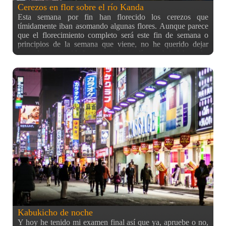
Cerezos en flor sobre el río Kanda
Esta semana por fin han florecido los cerezos que
tímidamente iban asomando algunas flores. Aunque parece
que el florecimiento completo será este fin de semana o
principios de la semana que viene, no he querido dejar
pasar la oportunidad que este buen día me brindaba y he
aprovechado para tomar una fotografía panorámica desde
mi azotea (pero esta vez en dirección contraria a la anterior)
donde se ve parte del río Kanda rodeado de cerezos en flor.
Si puedo mañana volveré a esta zona para sacar más fotos,
espero que con más tiempo, pero probablemente ya no
tenga internet debido a mudanzas, así que al menos os
quería enseñar estas fotos antes de deciros adiós por un
tiempo ;) (aunque ya me inventaré algo para conectarme
desde algún sitio)
Kabukicho de noche
Y hoy he tenido mi examen final así que ya, apruebe o no,