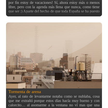
por fin estoy de vacaciones! Sí, ahora estoy más o menos
libre, pero con la agenda más llena que nunca, como tiene
que ser ;) Aparte del hecho de que toda España se ha puesto
de acuerdo para venir en las mismas fechas (en hanami,
como no), me toca liarme con mudanza y sacar partido del
estilo de vida del estudiante pobre, lo que quiere decir que
me paso el día de un lado para otro recogiendo cosas que
otros no quieren. Así estoy amueblando el apartamento
nuevo, que ya os enseñaré. Y dicho esto, os dejo con esta
panorámica tomada hace tiempo en una de las calles de
Kabukicho, el barrio rojo de Shinjuku. Sí, como ya
comenté, iba a poner más fotografías panorámicas desde
ahora que tengo el plugin en el blog ^^ Y ahora a descansar,
que llevo unas semanitas que no paro. Pero lo que sí quería
al menos era volver a actualizar el blog, que los crueles
exámenes no me dejaron hasta ahora ;)
Tormenta de arena
Ayer, al rato de levantarme notaba como se nublaba, cosa
que me extrañó porque estos días hacía muy bueno y con
calorcito… al asomarme a la ventana no ví mas que una