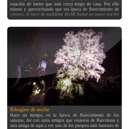
estación de metro que más cerca tengo de casa. Por ello
mismo y aprovechando que era época de florecimiento de
cerezos, al poco de mudarme decidí darme un paseo por los
alrededores. Fue establecido en 1681 por el quinto Shôgun
Tokugawa Tsunayoshi, que se lo dedicó a su madre. Este
templo budista, de la rama del Budismo Shingon, es famoso
por haber resistido a los bombardeos aéreos sobre la ciudad
de Tokyo durante la Segunda Guerra Mundial. Antes de
entrar al recinto, se puede ver que es bastante grande para
encontrarse en medio de la ciudad, y al entrar, además de
poder ver un pequeño parque de estilo japonés, se puede
ver una espectacular entrada que parece una escalera al
cielo: Además, los detalles de los tejados, flores, estatuas y
demás elementos que hay en el entorno, son bastante
bonitos dando un ambiente de templo de película a la
entrada tal y como se puede ver. Una vez subimos las
escaleras nos encontramos con el edificio principal del
templo que podemos ver en la foto que encabeza la entrada,
y con la estatua de este buda bajo los cerezos en
Rikugien de noche
Hace un tiempo, en la época de florecimiento de los
sakuras, fui con unos amigos que vinieron de Barcelona y
otra amiga de aquí a ver uno de los parques más famosos de