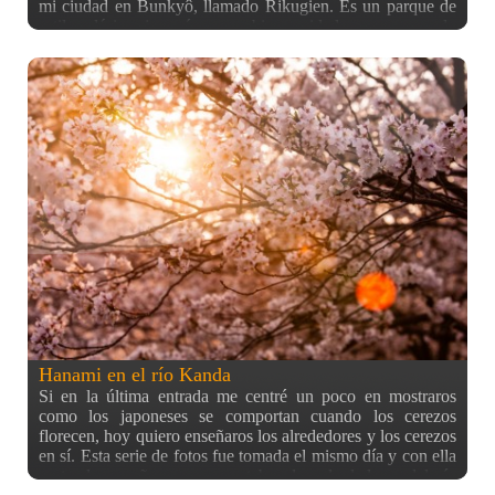
mi ciudad en Bunkyô, llamado Rikugien. Es un parque de
estilo clásico japonés muy bien cuidado, pero cuando
fuimos a verlo era de noche por lo que el panorama era
bastante diferente al que se está acostumbrado, viendo los
cerezos a la luz de la luna (y de los focos del parque :P)
pero aún así lo suficiente bonito para pagar los 300￥ de la
entrada del parque. La pena es que por esa época aún no
tenía trípode (y además iba con amigos antes de irnos a un
izakaya), con lo cual, las fotos están hechas todas a pulso
con el 50mm y el 16-35 (como siempre, podéis ver más
información EXIF haciendo click en cada una de las fotos).
Además, como es habitual en Japón y más en fechas
remarcadas, había gente por todos lados. Algunos paseando
como nosotros, algunos tomando fotos más en serio con sus
trípodes… pero todos los japoneses con cámaras. Ya fuesen
reflex, semireflex, compactas o del mismo móvil, todos
querían
Hanami en el río Kanda
Si en la última entrada me centré un poco en mostraros
como los japoneses se comportan cuando los cerezos
florecen, hoy quiero enseñaros los alrededores y los cerezos
en sí. Esta serie de fotos fue tomada el mismo día y con ella
pretendo enseñaros como estaban los alrededores del río