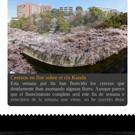
que realmente es el motivo por el que se va en esas fechas a
hacer hanami. Por cierto, que el nombre real del manga, al
ser un shôjo (manga para chicas) relacionado con el amor
(como no), la palabra dango (団子) se escribe con el kanji
de hombre (男子) con lo que se convierte en un juego de
palabras para expresar Chicos mejor que flores. Ahí queda
el apunte curioso/friki ;) Todo esto es simplemente para
introducir que el otro día pude por fin ir a ver un poco los
cerezos y, aunque el día no acompañaba demasiado, me di
un paseo por el río Kanda que tenía al lado de casa y pude
observar como estaba lleno de gente haciendo
Cerezos en flor sobre el río Kanda
Esta semana por fin han florecido los cerezos que
tímidamente iban asomando algunas flores. Aunque parece
que el florecimiento completo será este fin de semana o
principios de la semana que viene, no he querido dejar
pasar la oportunidad que este buen día me brindaba y he
aprovechado para tomar una fotografía panorámica desde
mi azotea (pero esta vez en dirección contraria a la anterior)
donde se ve parte del río Kanda rodeado de cerezos en flor.
Si puedo mañana volveré a esta zona para sacar más fotos,
espero que con más tiempo, pero probablemente ya no