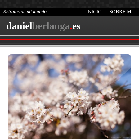
Retratos de mi mundo
INICIO
SOBRE MÍ
daniel
berlanga
.
es