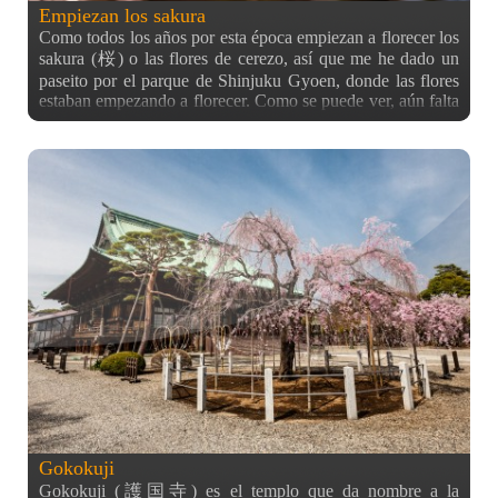
Empiezan los sakura
Como todos los años por esta época empiezan a florecer los
sakura (桜) o las flores de cerezo, así que me he dado un
paseito por el parque de Shinjuku Gyoen, donde las flores
estaban empezando a florecer. Como se puede ver, aún falta
un poco para que veamos los espectaculares paisajes de las
flores de Japón, pero ya están empezando, por lo que quien
esté por Tôkyô el primer fin de semana de Abril de 2016
será afortunado :) A la espera de las fotos del pleno
florecimiento (dónde serán esta vez…?) os dejo éstas como
anticipo!
Gokokuji
Gokokuji (護国寺) es el templo que da nombre a la