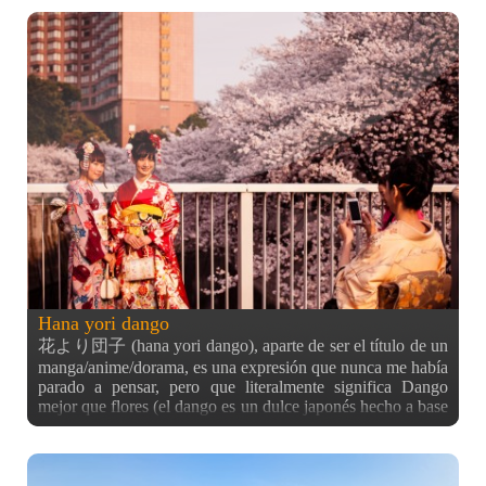
Kanda, que me pillaba cerca de casa y justo al lado de la
escuela, cuando los cerezos estaban en su mejor momento
del año. Espero que os gusten, porque aunque los sakuras
se vean bonitos en foto, la sensación que tenía mientras
paseaba por este panorama no es algo que pueda describiros
fácilmente… :)
Hana yori dango
花より団子 (hana yori dango), aparte de ser el título de un
manga/anime/dorama, es una expresión que nunca me había
parado a pensar, pero que literalmente significa Dango
mejor que flores (el dango es un dulce japonés hecho a base
de pasta de arroz) y que se usa para indicar que los
japoneses, cuando hacen hanami (literalmente ver las flores,
pero es ir de picnic bajo los cerezos) prefieren lo que está
relacionado con la comida y la bebida antes que las flores,