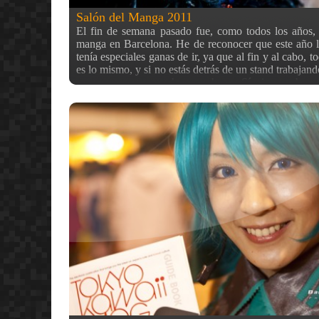
Salón del Manga 2011
El fin de semana pasado fue, como todos los años, 
manga en Barcelona. He de reconocer que este año 
tenía especiales ganas de ir, ya que al fin y al cabo, t
es lo mismo, y si no estás detrás de un stand trabaja
vas a comprar, poco hay que hacer. Sí, siempre hay 
merecen la pena, pero tampoco me sentía demasiad
hacer fotos este año. Tanto es así, que fui dos días y 
caí en llevarme el flash y en el segundo apenas 
También es verdad que este año ha sido un poco r
empezó en sábado en vez de en jueves co
acostumbrado, y dado que el primer día no fui, y el
tarde, la mayoría de eventos «importantes» ya habían 
resto no los vi por desgana (exposiciones, etc.) En f
aquí unas cuantas de las fotillos que hice, y el resto e
Esta última foto es la única prácticamente que hice e
con flash, y se nota bastante en la iluminación de la