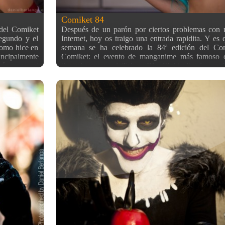
Comiket 84
 del Comiket
Después de un parón por ciertos problemas con 
segundo y el
Internet, hoy os traigo una entrada rapidita. Y es 
como hice en
semana se ha celebrado la 84ª edición del C
rincipalmente
Comiket: el evento de manganime más famoso 
rá un post
tiene lugar en el Tokyo Big Sight situado en
un montón de
siempre en estos eventos, a mí me gusta hacer
 esta pequeá
cosplays (aquí puedes ver las fotos que hice e
 fotos son de
Barcelona en 2009, 2010 (2) o 2011) Así que hoy 
nline Kantai
simplemente con unas fotillos que he hecho en la z
aje del Final
cosplays después de pasar muuucho calor con
estilo. Rin
térmicas de 45ºC por estos lugares… Y sí, cua
abierta de cosplay, quiero decir que había otra zona
gashi (丈東),
podías entrar pagando (2000￥ si vas disfrazado, 
rou Densetsu
a su técnica
llevas disfraz). Por desgracia, iba mal informado
 del boom de
comprado el libro informativo antes de ir al comiket
lmente no sé
su lugar hasta que pasé por delante por casua
:) Emma Ai,
tampoco vi ningún cartel señalando el lugar…), a
 Kagamine ;)
era tarde, decidí que no me