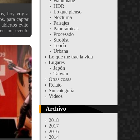
Handmade
HDR
Lo que pienso
os, hoy voy a
Nocturna
s, para captar
Paisajes
 abiertos evito
Panorámicas
 en un evento
Procesado
con aberturas
Strobist
otografías con
Teoría
vez dicho esto,
Urbana
ndo a ISOs más
Lo que me trae la vida
 de obturación
Lugares
s que usé eran
Japón
ude captar más
Taiwan
 sin más, aquí
Otras cosas
n. Recordad que
Relato
, en el tamaño
Sin categoría
ión del blog).
Videos
 de ayer, que
:)
Archivo
2018
2017
2016
2014