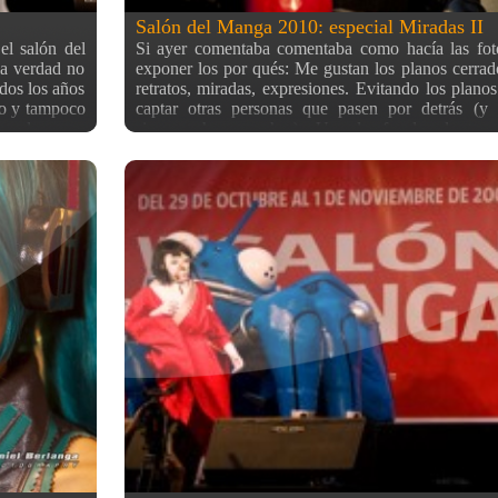
Salón del Manga 2010: especial Miradas II
el salón del
Si ayer comentaba comentaba como hacía las fot
la verdad no
exponer los por qués: Me gustan los planos cerrado
odos los años
retratos, miradas, expresiones. Evitando los planos
ndo y tampoco
captar otras personas que pasen por detrás (y
cosplays que
siempre hay muchas). Usando focales largas 
o animado a
grandes se consiguen desenfoques pronunciados. F
el primero ni
planos abiertos ya las hice el año pasado ;) Y una 
hice fotos…
tengo que añadir que aunque ayer dije que dispara
aro, porque
altas conseguiría trepidar menos (por velocidades
mo estaba
más rápidas), me doy cuenta de que las velocidade
 segundo fui
las mismas aproximadamente (sobre 1/70), pero p
pasado, y el
luz para el fondo, que siempre se agradece. Y ya
in, dejo por
dejo otra selección del segundo día que fui al saló
n la galería.
haciendo click aquí podeis ver todas las fotos
l 2º día, ya
original (sin la pérdida de calidad de la redimens
También teneis aquí las fotografías del post
completan las de hoy. Espero que os hayan gustado 