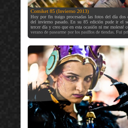
Comiket 85 (Invierno 2013)
Hoy por fin traigo procesadas las fotos del día dos
del invierno pasado. En su 85 edición pude ir el 
tercer día y creo que en esta ocasión ni me molesté 
verano de pasearme por los pasillos de tiendas. Fui p
para hacer fotos del cosplay. Así que hoy se
básicamente visual al igual que el anterior. Con 
cosplays para ver y poco texto. Espero que os guste
selección de las fotos de ese día ;) Las dos primeras
Shimakaze, personaje principal del juego de cartas o
Collection. Y esta siguiente de Tifa Lockhart, person
Fantasy VII que nunca falta en un evento del 
Kagamine, cantante virtual de Vocaloid. Joe Hi
mítico personaje okinawense del juego de luchas Ga
(conocido en España como Fatal Fury), el cual basab
en el Muay Thai. Tampoco podía faltar gente vestida
este año: Shingeki no Kyojin. Y este personaje rea
quien era, pero me gustó bastante… una ayudita? 
personaje principal del anime Jigoku Shojo. Otra Rin
Ryuko