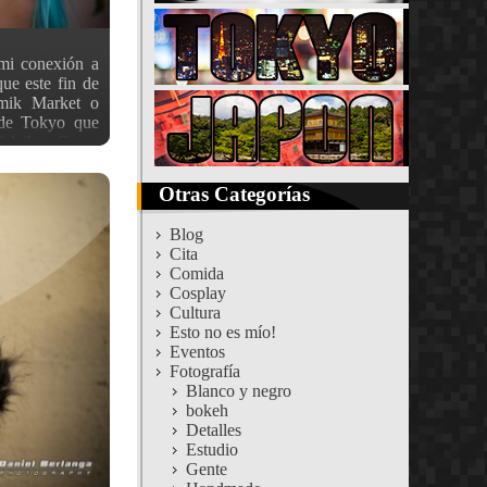
mi conexión a
que este fin de
omik Market o
de Tokyo que
 Odaiba. Como
 fotos de los
n el salón de
Otras Categorías
os voy a dejar
ona abierta de
Blog
 sensaciones
Cita
ndo digo zona
Comida
 en la que solo
Cosplay
o 3000 ￥ si no
Cultura
 -por no haber
Esto no es mío!
- y no sabía de
Eventos
lidad (aunque
Fotografía
sí que como ya
Blanco y negro
bokeh
Detalles
Estudio
Gente