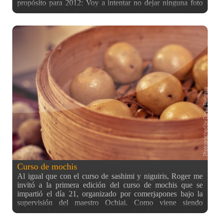
propósito para 2012: Voy a intentar no dejar ninguna foto
atrasada este año. Y eso es, que no se me acumulen fotos
por procesar de las que haga este año. Por ahora voy bien,
puesto que las únicas fotos que he hecho en los 46 días que
llevamos de año son éstas y éstas. Igualmente, seguiré
procesando y publicando fotillos que aún me quedan de
2011, como por ejemplo, estas de unos coches antiguos que
nos encontramos en Calella de Palafrugell, esperando el
atardecer. Si para lograrlo tengo que hacer menos fotos en
este 2012, pues haré menos fotos por mucho que me pese, y
de mientras aprovecharé para procesar las atrasadas (que no
son pocas), pero esto no puede seguir así, y menos con los
planes que tengo en mente para un futuro cercano, que cae
en este 2012… Y es que si todo sale bien… sí que me
hincharé de hacer fotos! :)
Curso de mochis
Al igual que con el curso de sashimi y niguiris, Roger me
invitó a la primera edición del curso de mochis que se
impartió el día 21, organizado por comerjapones bajo la
supervisión del maestro Ochiai. Como viene siendo
tradicional en estos cursos, se dio la bienvenida y