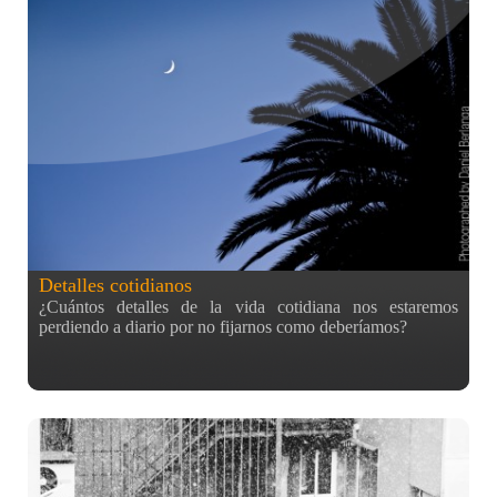
bendiciendo un local o tienda que acabaría de abrir hace
poco. O quizás fuese algún otro motivo. ¿Alguien sabe qué
pueden celebrar los chinos un 5 de Enero? Ya sea por un
motivo o por otro, el caso es que pude disfrutar de un
bonito espectáculo adornado por una cantidad enorme de
petardos que le daban ruído a la calle.
Detalles cotidianos
¿Cuántos detalles de la vida cotidiana nos estaremos
perdiendo a diario por no fijarnos como deberíamos?