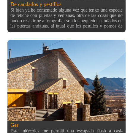
De candados y pestillos
Si bien ya he comentado alguna vez que tengo una especie
de fetiche con puertas y ventanas, otra de las cosas que no
puedo resistirme a fotografiar son los pequeños candados en
las puertas antiguas, al igual que los pestillos y pomos de
puertas antiguos. Estas fotos están tomadas en el pueblo de
Ger, del que hablé el viernes pasado ;) ¿Vosotros tenéis
algún fetiche o manía que fotografiar?
Ger
Este miércoles me permití una escapada flash a casi-