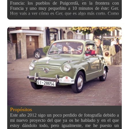
Francia: los pueblos de Puigcerdà, en la frontera con
Francia y uno muy pequeñito a 10 minutos de éste: Ger.
Hoy vais a ver cómo es Ger, que es algo más corto. Como
todo buen pueblo español que se precie, hay una foto
significativa de su iglesia, como ya vereis también en el post
de Puigcerdà :) Y como se puede ver, el pueblo es de
callecitas estrechas (aunque cabe un coche) en una
montaña, hacia arriba. Casitas de piedra bastante graciosas
que contrastaban bastante con lo que había visto 20 minutos
antes en Puigcerdà. Las casas de esta zona suelen tener
tejados de una o dos aguas, de pizarra, ya que suele caer
bastante nieve en invierno. Ese día no hacía especialmente
frío (que tampoco calor xD) pero había nieve por el suelo
conforme íbamos andando. Una vista general del pueblo
sobre esta linea, que como se ve no es muy grande, y una
foto para el recuerdo ^^ Por otro lado, este tipo de pueblos
con sus casitas rústicas, me ofrecen bastantes oportunidades
para aumentar mi colección de puertas y ventanas con
algunos elementos como el siguiente: Algunas chimeneas
también
Propósitos
Este año 2012 sigo un poco perdido de fotografía debido a
mi nuevo proyecto del que ya os he hablado y en el que
estoy dándolo todo, pero igualmente, me he puesto un