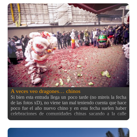
presentación a los asistentes con un brindis con cava.
Además, el sr. Takashi Ochiai trajo unos cuantos mochis de
té verde, anko y fresa para que pudiesemos probarlos antes
de empezar el curso. Una vez empezado el curso, se podía
ver a Takashi preparando los ingredientes a usar y dando las
instrucciones para que los demás los hiciesen también.
Además, se agradece que si uno va de fotógrafo, el personal
se muestre colaborativo y te enseñe elementos para que les
hagas fotos. En este caso era la pasta del mochi como tiene
que quedar una vez cocida, lista para ser amasada. Y aquí
los alumnos con las manos en la masa! Por supuesto, el
maestro también ayudaba y se unía a los alumnos para
hacer cositas ^^ Después del duro trabajo, algunos
enseñaron sus satisfactorios resultados :D Así a modo de
resumen, se hicieron varias cosillas como… Mousse de
chocolate (de relleno)
A veces veo dragones… chinos
Si bien esta entrada llega un poco tarde (no mireis la fecha
de las fotos xD), no viene tan mal teniendo cuenta que hace
poco fue el año nuevo chino y en esta fecha suelen haber
celebraciones de comunidades chinas sacando a la calle
dragones y otros motivos tradicionales (y más siendo este
año el año del dragón!). La realidad es que estas fotos se
tomaron en Amsterdam, Holanda. El motivo no lo sé muy
bien, pero la impresión que me dieron fue que estaban