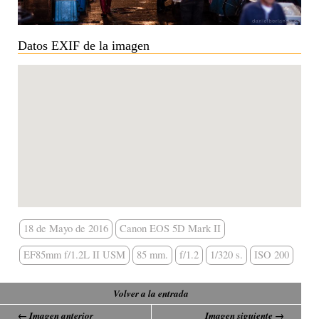
Datos EXIF de la imagen
18 de Mayo de 2016
Canon EOS 5D Mark II
EF85mm f/1.2L II USM
85 mm.
f/1.2
1/320 s.
ISO 200
Volver a la entrada
← Imagen anterior
Imagen siguiente →