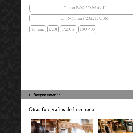
Canon EOS 5D Mark II
EF16-35mm f/2.8L II USM
16 mm.
f/2.8
1/250 s.
ISO 400
← Imagen anterior
Otras fotografías de la entrada