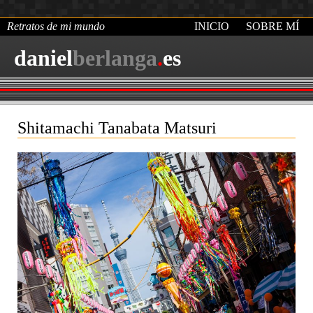
Retratos de mi mundo
INICIO
SOBRE MÍ
daniel
berlanga
.
es
Shitamachi Tanabata Matsuri