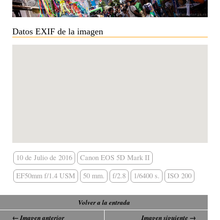
Datos EXIF de la imagen
10 de Julio de 2016
Canon EOS 5D Mark II
EF50mm f/1.4 USM
50 mm.
f/2.8
1/6400 s.
ISO 200
Volver a la entrada
← Imagen anterior
Imagen siguiente →