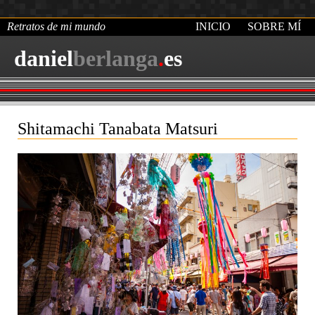
Retratos de mi mundo
INICIO
SOBRE MÍ
daniel
berlanga
.
es
Shitamachi Tanabata Matsuri