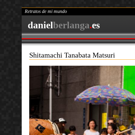
Retratos de mi mundo
daniel
berlanga
.
es
Shitamachi Tanabata Matsuri