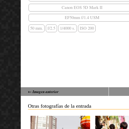
Canon EOS 5D Mark II
EF50mm f/1.4 USM
50 mm.
f/2.5
1/4000 s.
ISO 200
← Imagen anterior
Otras fotografías de la entrada