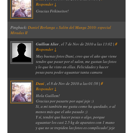
Responder
↓
Gracias Frikineitor!
Pingback:
Daniel Berlanga » Salón del Manga 2010: especial
Miradas II
Guillem Alier
, el
7 de Nov de 2010 a las 13:02 |
#
Responder
↓
Muy buenas fotos Dani, creo que el año que viene
tendre que pasar por el salon, me gustan las fotos
y lo que he visto en ellas. Felicidades y hacer
pesas para poder aguantar tanta camara
Dani
, el
8 de Nov de 2010 a las 01:58 |
#
Responder
↓
Hola Guillem!
Gracias por pasarte por aquí jeje :)
Sí, a mi también me gusta como ha quedado, o al
menos más que el año pasado ;)
Y sí, tendré que hacer pesas o algo, porque
aguantar los casi 2.5 kg de aparatos con 1 mano
y que no se trepiden las fotos es complicado! jeje