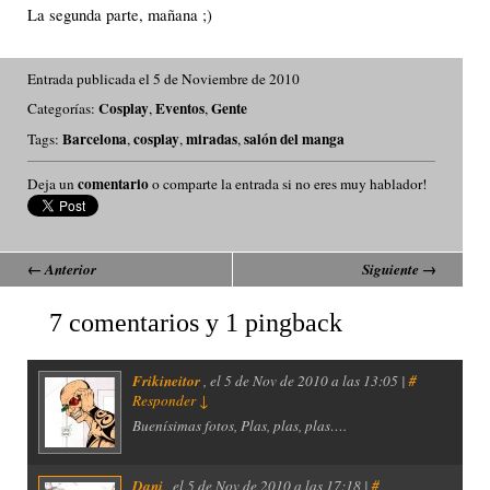
La segunda parte, mañana ;)
Entrada publicada el 5 de Noviembre de 2010
Cosplay
Eventos
Gente
Categorías:
,
,
Barcelona
cosplay
miradas
salón del manga
Tags:
,
,
,
comentario
Deja un
o comparte la entrada si no eres muy hablador!
←
Anterior
Siguiente
→
7 comentarios y 1 pingback
Frikineitor
, el
5 de Nov de 2010 a las 13:05 |
#
Responder
↓
Buenísimas fotos, Plas, plas, plas….
Dani
, el
5 de Nov de 2010 a las 17:18 |
#