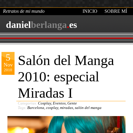
Retratos de mi mundo
INICIO
SOBRE MÍ
daniel
berlanga
.
es
5
Salón del Manga
Nov
2010
2010: especial
Miradas I
Categorías:
Cosplay
,
Eventos
,
Gente
Tags:
Barcelona
,
cosplay
,
miradas
,
salón del manga