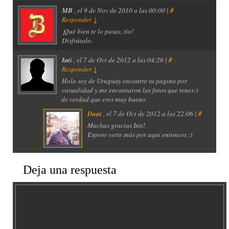
MB
, el
9 de Nov de 2010 a las 00:00 |
#
Responder
↓
¡Qué bien te lo pasas, tío!
Disfrútalo.
Inti
, el
7 de Oct de 2012 a las 04:26 |
#
Responder
↓
Hola soy de Uruguay encontre tu pagina por
casualidad y me encantaron las fotos que tenes:)
de verdad que eres muy bueno.
Dani
, el
7 de Oct de 2012 a las 22:06 |
#
Muchas gracias Inti!
Espero verte más por aquí entonces ;)
Deja una respuesta