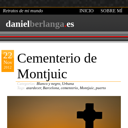
Retratos de mi mundo
INICIO
SOBRE MÍ
daniel
berlanga
.
es
22
Cementerio de
Nov
2012
Montjuic
Categorías:
Blanco y negro
,
Urbana
Tags:
atardecer
,
Barcelona
,
cementerio
,
Montjuic
,
puerto