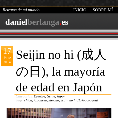
Retratos de mi mundo
INICIO
SOBRE MÍ
daniel
berlanga
.
es
17
Seijin no hi (成人
Ene
2014
の日), la mayoría
de edad en Japón
Categorías:
Eventos
,
Gente
,
Japón
Tags:
chica
,
japonesa
,
kimono
,
seijin no hi
,
Tokyo
,
yoyogi