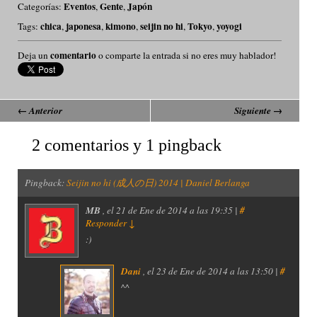
Eventos
Gente
Japón
Categorías:
,
,
chica
japonesa
kimono
seijin no hi
Tokyo
yoyogi
Tags:
,
,
,
,
,
comentario
Deja un
o comparte la entrada si no eres muy hablador!
←
Anterior
Siguiente
→
2 comentarios y 1 pingback
Pingback:
Seijin no hi (成人の日) 2014 | Daniel Berlanga
MB
, el
21 de Ene de 2014 a las 19:35 |
#
Responder
↓
:)
Dani
, el
23 de Ene de 2014 a las 13:50 |
#
^^