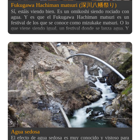
Fukugawa Hachiman matsuri (深川八幡祭り)
Sí, estáis viendo bien. Es un omikoshi siendo rociado con
agua. Y es que el Fukugawa Hachiman matsuri es un
festival de los que se conoce como mizukake matsuri. O lo
que viene siendo igual, un festival donde se lanza agua. Y
ya os adelanto, que es uno de los más divertidos en el que
he estado. Como podéis ver en la espalda del happi (ropa de
festival) de la foto, el matsuri se celebra en el santuario
shintoista Tomioka Hachiman (富岡, escrito de derecha a
izquierda). De ahí que quisiese presentar este lugar en mi
entrada anterior ;) Además de las diversiones que conllevan
los típicos festivales (ir en kimonos, puestos alrededor del
templo/santuario, etc.) este festival incluye
varias procesiones de mikoshis (tronos portables) que llegan
a ser de unas 2 o 3 horas en un recorrido prefijado por las
calles cercanas al templo. Las fotos que estáis viendo
corresponden a un kage matsuri (festival sombra, en sentido
figurado), significando que «no era el de verdad«. Y es que
cada 3 años es cuando se hace grande de verdad, con más
de incluso 50 mikoshis paseando, según me comentaron los
del lugar. El año que viene (2017) toca uno de estos, y ya
tengo decidido ir si la agenda
Agua sedosa
El efecto de agua sedosa es muy conocido y vistoso para