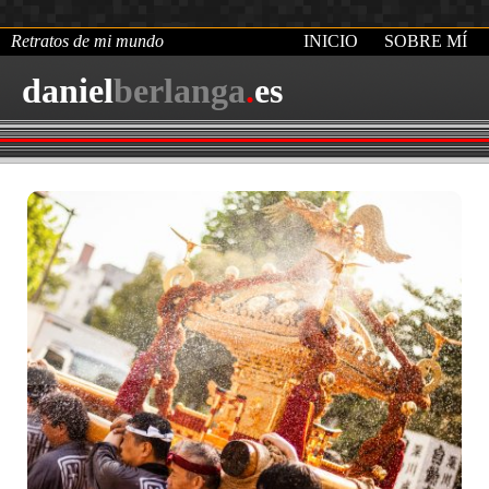
Retratos de mi mundo
INICIO
SOBRE MÍ
daniel
berlanga
.
es