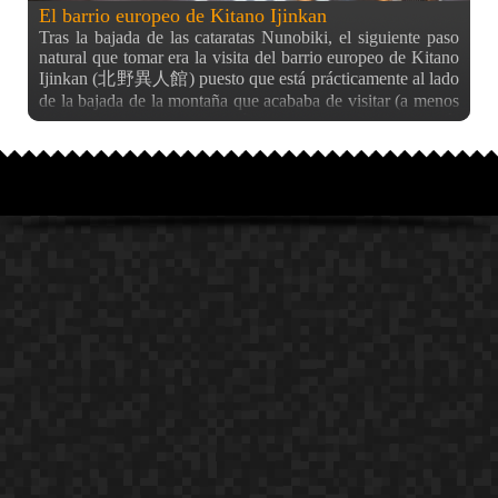
El barrio europeo de Kitano Ijinkan
Tras la bajada de las cataratas Nunobiki, el siguiente paso
natural que tomar era la visita del barrio europeo de Kitano
Ijinkan (北野異人館) puesto que está prácticamente al lado
de la bajada de la montaña que acababa de visitar (a menos
de 15 minutos de la estación de Shin-Kobe). Nada más
llegar a su calle principal, ya se ve que no te has
equivocado de destino. Casas de todo tipo menos de
aspecto japonés y un autobús al estilo europeo me dieron la
bienvenida bajo una ligera lluvia (no llevaba ni paraguas).
En esta zona hay bastantes cuestas (recordemos que
estamos al lado de la montaña aún), y en todas las subidas y
bajadas podemos encontrarnos este tipo de casas, muy
europeas, algunas rozando incluso el estilo victoriano, con
amplios jardines y claramente para gente con un poco más
de nivel adquisitivo que lo normal. La verdad es que este es
un distrito histórico de la épocas Meiji y Taisho, y el
término ijinkan (異人館) se refiere a los extranjeros
residiendo en Japón en estos periodos (hay otros distritos
ijinkan en Hakodate y Nagasaki, pero no tan bien
conservados debido a desastres naturales y guerras). Me
llamó la atención que