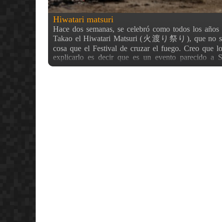
Hiwatari matsuri
Hace dos semanas, se celebró como todos los años 
Takao el Hiwatari Matsuri (火渡り祭り), que no sig
cosa que el Festival de cruzar el fuego. Creo que l
explicarlo es decir que es un evento parecido a 
España. A diferencia de la fiesta española de San
festival tiene una pauta predeterminada. Se comie
rezos de protección donde se pide por la paz del m
seguridad de la familia, para los accidentes de tráfico,
a través de cánticos budistas… …y se sigue con una 
armas a modo de espectáculo de ofrenda a los dioses
de 4 flechas lanzadas a las cuatro esquinas del recin
se ven, están protegidas y además son lanzadas mu
modo simbólico. Como es usual en Japón, los pat
(empresas y particulares que donan dinero al 
conseguir la gracia del Dios de turno) poseen tabl
nombre, que se colocan alrededor del montículo de hi
va a quemar, y antes de ello, se leen todos sus nomb
terminan todos los preparativos, se enciende el fuego
entre 10 ó 15 minutos antes