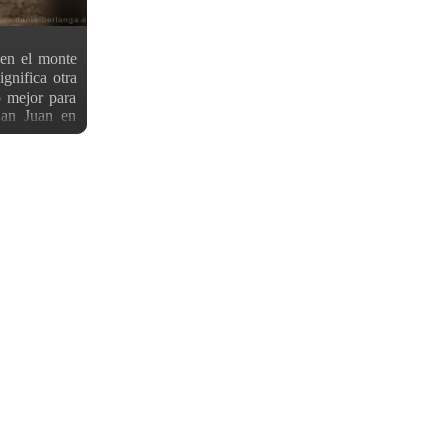
en el monte
nifica otra
o mejor para
San Juan en
 Juan, este
nza con unos
undo, por la
 saludo, etc.
actuación de
, continuado
to (que como
y flojas), a
rocinadores
templo para
illas con su
erbas que se
res. Una vez
, que durará