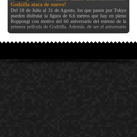
Godzilla ataca de nuevo!
Del 18 de Julio al 31 de Agosto, los que pasen por Tokyo
pueden disfrutar la figura de 6,6 metros que hay en pleno
Roppongi con motivo del 60 aniversario del estreno de la
primera película de Godzilla. Además, de ser el aniversario
de esta entrañable criatura, la época coincide con el estreno
de la última película americana de Godzilla. Si bien es unas
7 veces más pequeño que su tamaño original (con lo que se
deduce que el bicho de la película tenía unos 50 metros de
altura), bien sirve para que los niños sientan algo de temor
al acercarse a la bestia. Los niños más valientes lo
enfrentan, y algunos incluso gritan al verlo, bien sea
imitándolo, o bien sea haciendo como que están
aterrorizados. Esto último es más cierto especialmente a
partir de las 6 de la tarde, donde empieza a tener un poco de
juego de luces y humo cada 30 minutos. Lo que si que es
cierto es que todos el que pasa por este parque, se acerca a
hacerle una foto o hacerse una foto con él. ¿Hasta dónde
conocéis acerca de Godzilla? ¿Habéis visto alguna película?
(que no sea la de 1998) ¿Conocéis la original?