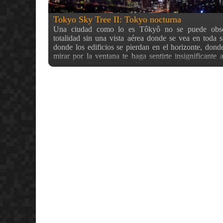
Tokyo Sky Tree II: Tokyo nocturna
Una ciudad como lo es Tôkyô no se puede obse
totalidad sin una vista aérea donde se vea en toda 
donde los edificios se pierdan en el horizonte, donde
mirar por la ventana te haga sentirte insignificante 
panorama. Ya que el otro día enseñaba la torre más al
la Sky Tree, hoy os enseño un poco las vistas que h
miradores. Concretamente lo que se ve, por ejemplo
sobre estas lineas, es el río Sumida (el principal de l
tradicional zona de Asakusa abajo a la derecha, y la 
rascacielos al fondo, Roppongi, junto a la Torre d
izquierda. A medida que subimos por la torre pod
impresionante ciudad desde otra perspectiva. Y es que
la Torre de Tôkyô, la Sky Tree tiene miradores a 
diferentes. Mientras el primero está a 350 m. el segu
en los 450 m. de altura. A diferencia de la primera, 
por ser considerada aún una novedad, se necesita día
subir (por el uso del