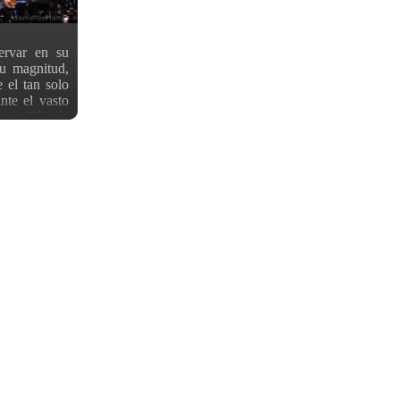
rvar en su
su magnitud,
 el tan solo
ante el vasto
ta de Tôkyô,
ay desde sus
, en la foto
a ciudad), la
gran zona de
e Tôkyô a la
emos ver la
 al igual que
dos alturas
ndo nos sitúa
la Sky Tree,
 y hora para