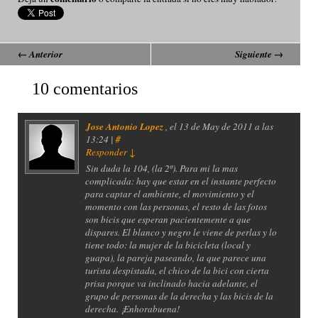
←
Anterior
Siguiente
→
10 comentarios
Jose Antonio Lopez
, el
13 de May de 2011 a las
13:24 |
#
Responder
↓
Sin duda la 104, (la 2ª). Para mi la mas
complicada: hay que estar en el instante perfecto
para captar el ambiente, el movimiento y el
momento con las personas, el resto de las fotos
son bicis que esperan pacientemente a que
dispares. El blanco y negro le viene de perlas y lo
tiene todo: la mujer de la bicicleta (local y
guapa), la pareja paseando, la que parece una
turista despistada, el chico de la bici con cierta
prisa porque va inclinado hacia adelante, el
grupo de personas de la derecha y las bicis de la
derecha. ¡Enhorabuena!