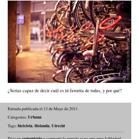
¿Serías capaz de decir cuál es tú favorita de todas, y por qué?
Entrada publicada el 13 de Mayo de 2011
Urbana
Categorías:
bicicleta
Holanda
Utrecht
Tags:
,
,
comentario
Deja un
o comparte la entrada si no eres muy hablador!