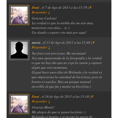
Dani
, el
7 de Ago de 2011 a las 15:18 |
#
Responder
↓
Gracias Carlota!
La verdad es que la niebla dio un aire muy
misterioso esos días… sí :)
Un slaudo y espero vrte más por aquí!
maria
, el
15 de Ago de 2011 a las 15:40 |
#
Responder
↓
Tus fotos son preciosas. Me encantan!
Soy una apasionada de la fotografía y la verdad
es que no hay día que no coja la canon y capture
algún que otro momento.
Llegué hace unos días de Holanda y la verdad es
que impresiona la cantidad de bicicletas, pero lo
bonito es usarlas. Hay un parque natural
increíble al que fui y monté en bicicleta:)
Dani
, el
16 de Ago de 2011 a las 13:10 |
#
Responder
↓
Gracias María!
Me alegro de que te gusen las fotos :)
Holanda es bonita, y si tuviste la suerte de