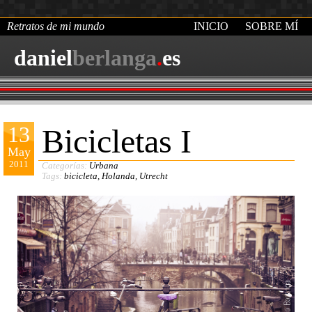
Retratos de mi mundo
INICIO
SOBRE MÍ
daniel
berlanga
.
es
13
Bicicletas I
May
2011
Categorías:
Urbana
Tags:
bicicleta
,
Holanda
,
Utrecht