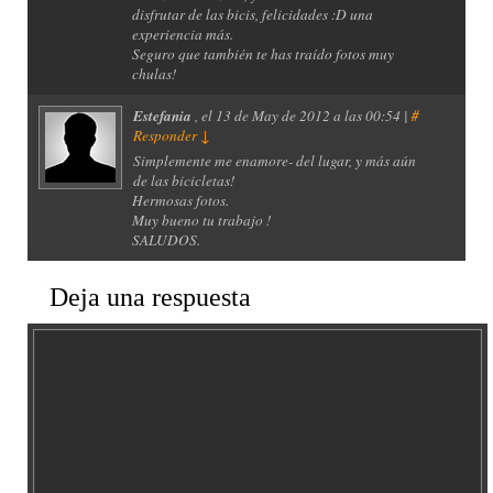
disfrutar de las bicis, felicidades :D una
experiencia más.
Seguro que también te has traído fotos muy
chulas!
Estefania
, el
13 de May de 2012 a las 00:54 |
#
Responder
↓
Simplemente me enamore- del lugar, y más aún
de las bicicletas!
Hermosas fotos.
Muy bueno tu trabajo !
SALUDOS.
Deja una respuesta