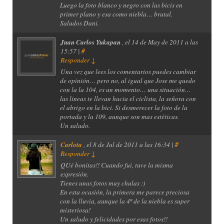
Luego la foto blanco y negro con las bicis en
primer plano y esa como niebla… brutal.
Saludos Dani.
Juan Carlos Yukapan
, el
14 de May de 2011 a las
15:57 |
#
Responder
↓
Una vez que lees los comentarios puedes cambiar
de opinión… pero no, al igual que Jose me quedo
con la la 104, es un momento… una situación…
las lineas te llevan hacia el ciclista, la señora con
el abrigo en la bici. Si desmerecer la foto de la
portada y la 109, aunque son mas estéticas.
Un saludo.
Carlota
, el
8 de Jul de 2011 a las 16:34 |
#
Responder
↓
QUé bonitas!! Cuando fui, tuve la misma
expresión.
Tienes unas fotos muy chulas :)
En esta ocasión, la primera me parece preciosa
con la lluvia, aunque la 4ª de la niebla es super
misteriosa!
Un saludo y felicidades por esas fotos!!