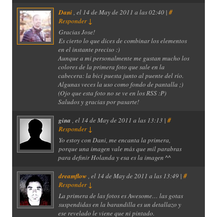
Dani
, el
14 de May de 2011 a las 02:40 |
#
Responder
↓
Gracias Jose!
Es cierto lo que dices de combinar los elementos
en el instante preciso :)
Aunque a mi personalmente me gustan mucho los
colores de la primera foto que sale en la
cabecera: la bici puesta junto al puente del río.
Algunas veces la uso como fondo de pantalla ;)
(Ojo que esta foto no se ve en los RSS :P)
Saludos y gracias por pasarte!
gina
, el
14 de May de 2011 a las 13:13 |
#
Responder
↓
Yo estoy con Dani, me encanta la primera,
porque una imagen vale más que mil parabras
para definir Holanda y esa es la imagen ^^
dreamflow
, el
14 de May de 2011 a las 13:49 |
#
Responder
↓
La primera de las fotos es Awesome… las gotas
suspendidas en la barandilla es un detallazo y
ese revelado le viene que ni pintado.