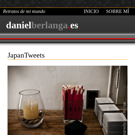
Retratos de mi mundo
INICIO
SOBRE MÍ
daniel
berlanga
.
es
JapanTweets