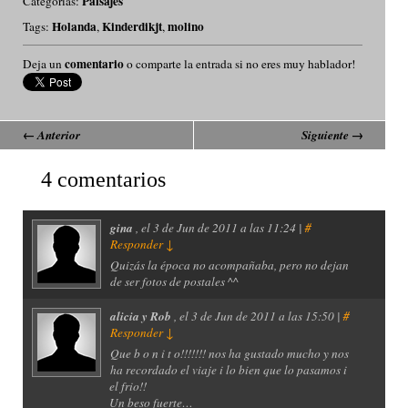
Paisajes
Categorías:
Holanda
Kinderdikjt
molino
Tags:
,
,
comentario
Deja un
o comparte la entrada si no eres muy hablador!
←
Anterior
Siguiente
→
4 comentarios
gina
, el
3 de Jun de 2011 a las 11:24 |
#
Responder
↓
Quizás la época no acompañaba, pero no dejan
de ser fotos de postales ^^
alicia y Rob
, el
3 de Jun de 2011 a las 15:50 |
#
Responder
↓
Que b o n i t o!!!!!!! nos ha gustado mucho y nos
ha recordado el viaje i lo bien que lo pasamos i
el frio!!
Un beso fuerte…