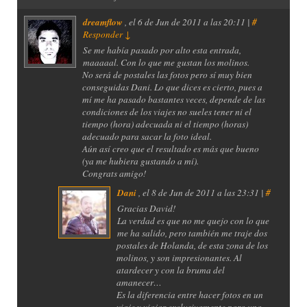
dreamflow
, el
6 de Jun de 2011 a las 20:11 |
#
Responder
↓
Se me había pasado por alto esta entrada,
maaaaal. Con lo que me gustan los molinos.
No será de postales las fotos pero sí muy bien
conseguidas Dani. Lo que dices es cierto, pues a
mí me ha pasado bastantes veces, depende de las
condiciones de los viajes no sueles tener ni el
tiempo (hora) adecuada ni el tiempo (horas)
adecuado para sacar la foto ideal.
Aún así creo que el resultado es más que bueno
(ya me hubiera gustando a mí).
Congrats amigo!
Dani
, el
8 de Jun de 2011 a las 23:31 |
#
Gracias David!
La verdad es que no me quejo con lo que
me ha salido, pero también me traje dos
postales de Holanda, de esta zona de los
molinos, y son impresionantes. Al
atardecer y con la bruma del
amanecer…
Es la diferencia entre hacer fotos en un
viaje y viajar exclusivamente para una