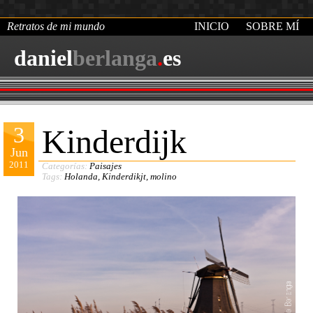
Retratos de mi mundo
INICIO
SOBRE MÍ
daniel
berlanga
.
es
3
Kinderdijk
Jun
2011
Categorías:
Paisajes
Tags:
Holanda
,
Kinderdikjt
,
molino