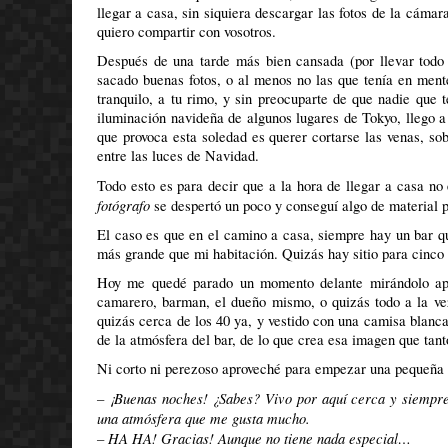
llegar a casa, sin siquiera descargar las fotos de la cáma
quiero compartir con vosotros.
Después de una tarde más bien cansada (por llevar todo e
sacado buenas fotos, o al menos no las que tenía en ment
tranquilo, a tu rimo, y sin preocuparte de que nadie que
iluminación navideña de algunos lugares de Tokyo, llego a
que provoca esta soledad es querer cortarse las venas, s
entre las luces de Navidad.
Todo esto es para decir que a la hora de llegar a casa n
fotógrafo
se despertó un poco y conseguí algo de material pa
El caso es que en el camino a casa, siempre hay un bar qu
más grande que mi habitación. Quizás hay sitio para cinco o
Hoy me quedé parado un momento delante mirándolo apro
camarero, barman, el dueño mismo, o quizás todo a la ve
quizás cerca de los 40 ya, y vestido con una camisa blanca
de la atmósfera del bar, de lo que crea esa imagen que tan
Ni corto ni perezoso aproveché para empezar una pequeña c
– ¡Buenas noches! ¿Sabes? Vivo por aquí cerca y siempre
una atmósfera que me gusta mucho.
– HA HA! Gracias! Aunque no tiene nada especial…