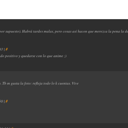
o, por supuesto). Habrá tardes malas, pero cosas así hacen que merezca la pena la d
03 |
#
ado positivo y quedarse con lo que anime ;)
 Tb m gusta la foto: refleja todo lo k cuentas. Vive
50 |
#