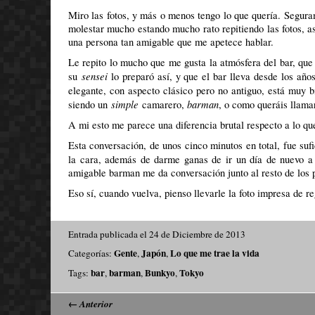
Miro las fotos, y más o menos tengo lo que quería. Segur
molestar mucho estando mucho rato repitiendo las fotos, a
una persona tan amigable que me apetece hablar.
Le repito lo mucho que me gusta la atmósfera del bar, que
sensei
su
lo preparó así, y que el bar lleva desde los año
elegante, con aspecto clásico pero no antiguo, está muy 
simple
barman
siendo un
camarero,
, o como queráis llama
A mi esto me parece una diferencia brutal respecto a lo qu
Esta conversación, de unos cinco minutos en total, fue suf
la cara, además de darme ganas de ir un día de nuevo a
amigable barman me da conversación junto al resto de los 
Eso sí, cuando vuelva, pienso llevarle la foto impresa de re
Entrada publicada el 24 de Diciembre de 2013
Gente
Japón
Lo que me trae la vida
Categorías:
,
,
bar
barman
Bunkyo
Tokyo
Tags:
,
,
,
←
Anterior