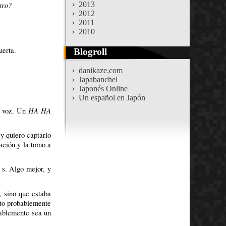
tro?
2013
2012
2011
2010
uerta.
Blogroll
danikaze.com
Japabanchel
Japonés Online
Un español en Japón
HA HA
u voz. Un
y quiero captarlo
ación y la tomo a
 s. Algo mejor, y
, sino que estaba
sto probablemente
bablemente sea un