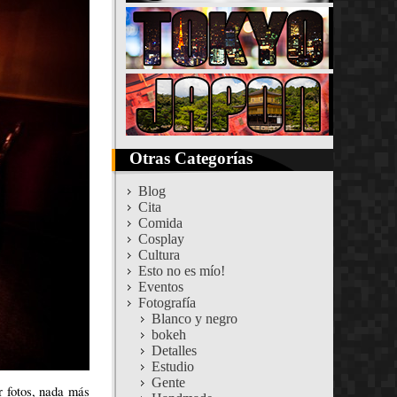
Otras Categorías
Blog
Cita
Comida
Cosplay
Cultura
Esto no es mío!
Eventos
Fotografía
Blanco y negro
bokeh
Detalles
Estudio
Gente
r fotos, nada más