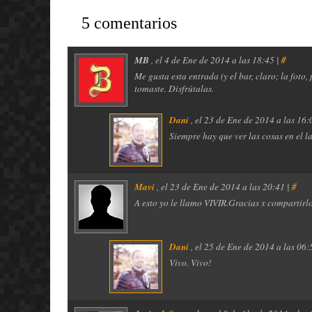
5 comentarios
MB
, el
4 de Ene de 2014 a las 18:45 |
#
Me gusta esta entrada (y el bar, claro; la fot
tomaste. Disfrútalas.
Dani
, el
23 de Ene de 2014 a las 16:
Siempre hay que ver las cosas en el l
Mavi
, el
23 de Ene de 2014 a las 20:41 |
#
A esto yo le llamo VIVIR.Gracias x compartirlo.
Dani
, el
25 de Ene de 2014 a las 06:
Vivo. Vivo!