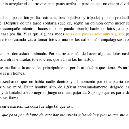
ra, sin arreglar el cuarto que está patas arriba… pero es que no quiero olvi
l equipo de fotografía: cámara, tres objetivos y trípode) y poco product
e. Después de una tarde solitaria (que es, según mi opinión como mejor se
 te acompañe mientras haces fotos se pueda aburrir) haciendo fotos para p
 casa por fin. Y es que algunas veces
se sale a pasear solo muy a gusto
, p
obre todo cuando vas a tomar fotos a una de las calles más empalagosas, r
o estaba demasiado animado. Por suerte además de hacer algunas fotos na
ra otras entradas (o eso creo, que aún ni las he visto).
e me llama la atención, principalmente por la atmósfera que tiene. Es un 
 seis clientes.
vechando que no había nadie dentro, y al momento por otra puerta de 
z y me miró. Es un hombre alto, de 1,80cm aproximadamente, delgado, en 
 y delantal/chaleco negro a juego con una pajarita. Supongo que es parte d
to me llama.
onversación. La cosa fue algo tal que así:
 que paso por delante de este bar me quedo mirándolo y pienso que me en