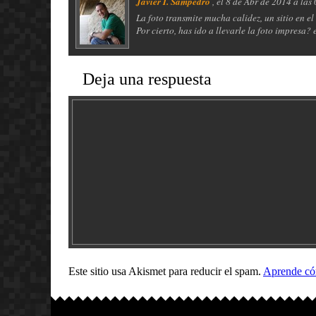
Javier I. Sampedro
, el
8 de Abr de 2014 a las
La foto transmite mucha calidez, un sitio en el
Por cierto, has ido a llevarle la foto impresa?
Deja una respuesta
Este sitio usa Akismet para reducir el spam.
Aprende cóm