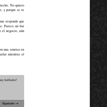
 hecho. No quiero
e, y porque se ve
y me responde que
ce. Parece un bar
o el negocio, aún
on una sonrisa en
rlar mientras el
muy hablador!
Siguiente
→