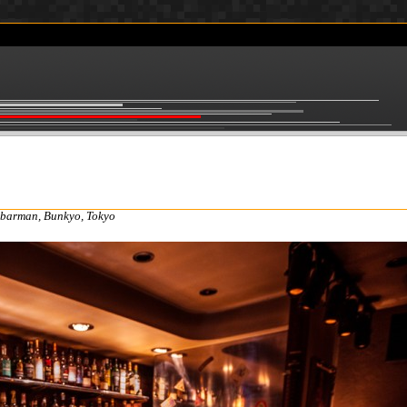
barman
,
Bunkyo
,
Tokyo