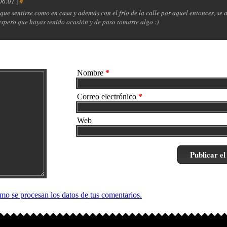
 06:01 |
#
 que sentirse como en casa y además con el frío de la calle por aquel entonces, se 
 espero que hayas tenido ocasión y de paso tomarte algo :)
Nombre
*
Correo electrónico
*
Web
o se procesan los datos de tus comentarios.