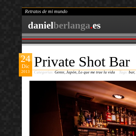
Retratos de mi mundo
daniel
berlanga
.
es
24
Private Shot Bar
Dic
2013
Categorías:
Gente
,
Japón
,
Lo que me trae la vida
Tags:
bar
,