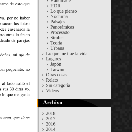
Handmade
darme de esto que
HDR
Lo que pienso
Nocturna
iva, por no haber
Paisajes
 sacan las fotos:
Panorámicas
oder enseñaros la
Procesado
ero otras lo único
Strobist
odeado de parejas
Teoría
Urbana
Lo que me trae la vida
ojo de
videñas, mi
Lugares
Japón
bar pequeñito, no
Taiwan
Otras cosas
Relato
al lado salió el
Sin categoría
sus 30 diría yo,
Videos
e lo que me gusta
Archivo
2018
canta, que tiene
2017
2016
2014