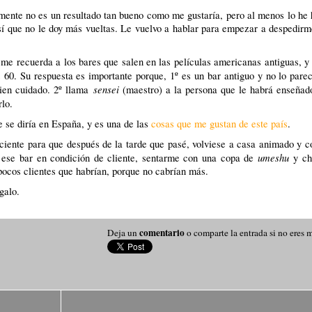
amente no es un resultado tan bueno como me gustaría, pero al menos lo he
sí que no le doy más vueltas. Le vuelvo a hablar para empezar a despedirm
 me recuerda a los bares que salen en las películas americanas antiguas, 
s 60. Su respuesta es importante porque, 1º es un bar antiguo y no lo pare
sensei
bien cuidado. 2º llama
(maestro) a la persona que le habrá enseñad
rlo.
e se diría en España, y es una de las
cosas que me gustan de este país
.
iciente para que después de la tarde que pasé, volviese a casa animado y c
umeshu
 ese bar en condición de cliente, sentarme con una copa de
y cha
pocos clientes que habrían, porque no cabrían más.
galo.
comentario
Deja un
o comparte la entrada si no eres 