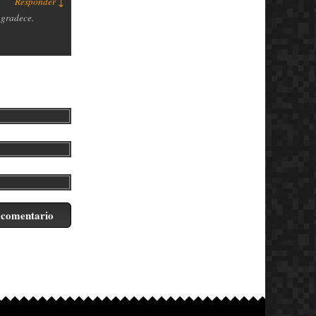
Responder
↓
agradece.