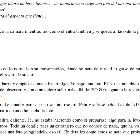
que ahora no hay clientes… ¿te importaría si hago una foto del bar por den
azón.
sta el aspecto que tiene…
co la cámara mientras veo como el entra también y se queda al lado de la p
o de lo normal en su conversación, donde se nota de verdad lo grave de s
l rostro de su cara.
a barra y empieza como a hacer algo. Yo hago una foto. El bar es tan chico 
e observar, y como no quiero subir más allá de ISO 800, aguanto la respir
 s
.
el encuadre para que no sea tan oscuro. Esta vez la velocidad es de 1/13
ara cuando he hecho la foto.
ta caliente. Je, no estaba haciendo como si preparase algo para la foto
anos. Todo un detalle para un extranjero que no conoce de nada, que ha vi
acer una foto (elogiándolo, eso sí). En detalles como estos se nota que pro