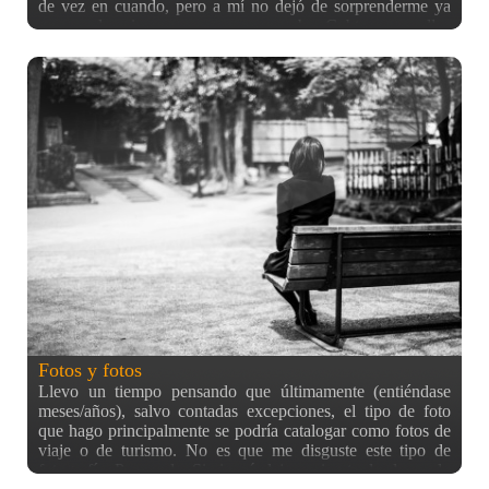
de vez en cuando, pero a mí no dejó de sorprenderme ya
que era la primera vez que me pasaba. Gebte como ellos
que ya no lo van a usar más, se lo dan a jóvenes que ven en
las taquillas para comprar billetes, así se lo ahorran. Un
buen acto desinteresado, ¿no? ¿Alguna vez os ha pasado
esto en España o en otro lado? O aunque no haya pasado,
¿escucharlo? A mí no, y por ello lo añado a la lista de cosas
que molan de Japón :) Eso sí, habrá que continuar la cadena
de favores cuando se de la oportunidad ^_^
Fotos y fotos
Llevo un tiempo pensando que últimamente (entiéndase
meses/años), salvo contadas excepciones, el tipo de foto
que hago principalmente se podría catalogar como fotos de
viaje o de turismo. No es que me disguste este tipo de
fotografía. Para nada. Sin ir más lejos, mi entrada al mundo