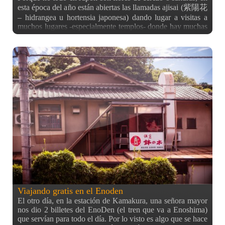
esta época del año están abiertas las llamadas ajisai (紫陽花
– hidrangea u hortensia japonesa) dando lugar a visitas a
muchos lugares -especialmente templos- donde hay muchas
de estas flores para ver. Creo (o es la imagen que tengo) que
fuera de Japón no se conoce que este tipo de flor es bastante
famosa en el país, ya que siempre son eclipsadas por las
sakuras, pero lo cierto es que en el mes de junio se pueden
ver por muchos rincones de la ciudad sin tener que ser un
sitio dedicado a ellas. Aunque para ir a verlas, lo mejor es
acercarse a uno de los muchos templos que tienen zonas
dedicadas a cultivar estas plantas. Me he dado cuenta de
una cosa, y es que mientras que es cierto que los sakuras
convierten a la ciudad en un panorama precioso como ya os
he enseñado alguna vez, los japoneses no van a ningún lado
a verlas, sino que simplemente hacen picnics (hanamis)
para comer y beber rodeados de ellas. Pero como ya
comenté en hana yori dango, al final se divierten más
bebiendo y hablando que viendo las flores. Por otro lado,
Viajando gratis en el Enoden
El otro día, en la estación de Kamakura, una señora mayor
nos dio 2 billetes del EnoDen (el tren que va a Enoshima)
que servían para todo el día. Por lo visto es algo que se hace