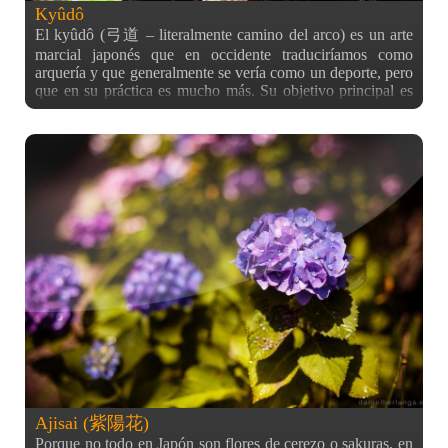
Kyûdô
El kyûdô (弓道 – literalmente camino del arco) es un arte
marcial japonés que en occidente traduciríamos como
arquería y que generalmente se vería como un deporte, pero
que en su práctica es mucho más. Su objetivo principal es
alcanzar el llamado seisha seichû (正射正中) o el golpe
perfecto a través del tiro correcto. Es más un objetivo
espiritual para conseguir acertar el objetivo con la flecha
cuando el espiritu y el balance del tiro son correctos. Se
practica con el yumi (弓) o arco japonés, el cual suele ser
más alto que su portador, alcanzando los 2 metros
aproximadamente. Tradicionalmente suele estar hecho de
bambú, madera y piel, aunque muchas veces los
principiantes usan arcos sintéticos. La flecha (矢 – ya), está
hecha de bambú (aunque de nuevo a veces se usan
sintéticas, especialmente por ser más resistentes) y estaban
emplumadas con plumas de halcón o águila, pero ahora se
usan plumas de pavos y cisnes, para proteger las aves en
peligro de extinción. Existen flechas masculinas (hayaya) y
femeninas (otoya). No es porque estén hechas con plumas
de aves de un sexo u otro, sino que son del ala izquierda o
derecha, y lo más curioso es que las masculinas, que son
Ajisai (紫陽花)
Porque no todo en Japón son flores de cerezo o sakuras, en