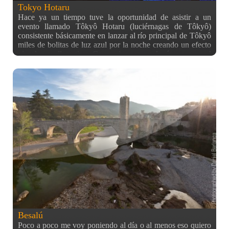
Tokyo Hotaru
Hace ya un tiempo tuve la oportunidad de asistir a un
evento llamado Tôkyô Hotaru (luciérnagas de Tôkyô)
consistente básicamente en lanzar al río principal de Tôkyô
miles de bolitas de luz azul por la noche creando un efecto
visual muy llamativo. Como siempre en Japón, aunque el
evento se realice en un lugar público como los alrededores
del río, este espacio se reserva para la ocasión y si quieres
un buen lugar tienes que pagar por ello! Por supuesto el
mejor lugar (zona oeste) estaba lleno desde un principio, y
yo acabé en la zona este, donde la Sky Tree quedaba fuera
del encuadre de las fotos (a mi espalda básicamente). Aún
así, las vistas del río Sumida lleno de luces azules era algo
digno de ver. A diferencia de mis planes iniciales, que eran
ir yo solo, con el trípode, y coger buen sitio desde una hora
temprana de la tarde, a pocos días del evento una amiga me
invitó a ir con ella y otras dos amigas… y eso es algo que
no se puede rechazar. La contrapartida de ese plan es lo que
pasa siempre cuando vas a hacer fotos con gente que no las
hace:
Besalú
Poco a poco me voy poniendo al día o al menos eso quiero