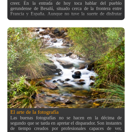
creer. En la entrada de hoy toca hablar del pueblo
gerundense de Besalú, situado cerca de la frontera entre
Francia y España. Aunque no tuve la suerte de disfrutar
cuando fui de un mercadillo medieval como otros, el motivo
principal por el que fui a este municipio fue principalmente
por su barrio antiguo y su puente, que recientemente ha
salido en las noticias (locales, supongo) por encontrarse en
un estado no demasiado favorable. Como se puede ver en la
foto, nada más llegar al llegar al pueblo te encuentras con el
famoso puente de frente, pero llegando a plena 1 de la tarde
el sol era muy fuerte, por lo que decidimos dar un paseo por
las callejuelas para ir haciendo tiempo. En una de las
callejuelas conseguí atisbar un escenario genialmente
campechano por una puerta abierta que descubrí. La foto no
tiene mucha calidad porque estaba completamente oscuro
pero me encantó el resultado que veis. Las paredes
antiguas, desgastadas, llenas de texturas junto con las
puertas me parecen fascinantes. Aquí pude captar bastantes
para mi colección personal, que un día debería de ordenar y
hacer una
El arte de la fotografía
Las buenas fotografías no se hacen en la décima de
segundo que se tarda en apretar el disparador. Son instantes
de tiempo creados por profesionales capaces de ver,