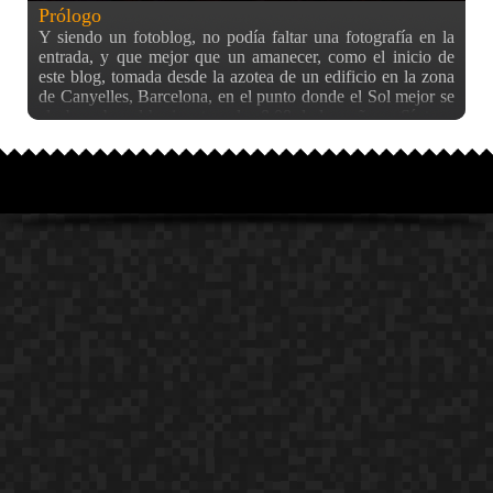
Prólogo
Y siendo un fotoblog, no podía faltar una fotografía en la
entrada, y que mejor que un amanecer, como el inicio de
este blog, tomada desde la azotea de un edificio en la zona
de Canyelles, Barcelona, en el punto donde el Sol mejor se
alzaba sobre el horizonte, a las 8:08 de la mañana. Sí, tuve
que madrugar (y los que me conocéis ya sabéis lo que me
cuesta jeje), pero bueno, mereció la pena, y luego me volví
a dormir :P La foto está tirada usando mi objetivo Canon
EF24-70mm f/2.8L USM con los siguientes parámetros:
Distancia focal: 70mm ISO: 100 Apertura: f/8,0 Velocidad:
1/100s. Recuerdo que hace unos meses se me pasó por la
cabeza el crear un blog de fotografía, pero era reticente a
ello. No sabía si escribir algo sobre ésto en mi antiguo blog,
o dedicarle uno nuevo completamente. Al final, dado que
en mi antiguo blog la mayoría de las cosas que se me
ocurrían para escribir tienen que ver con la fotografía, he
caído, y he creado este fotoblog, también inspirado en
algunas cosas que he visto y animado por otras ;) Sobre
como quiero orientar este blog… creo que básicamente
intentaré