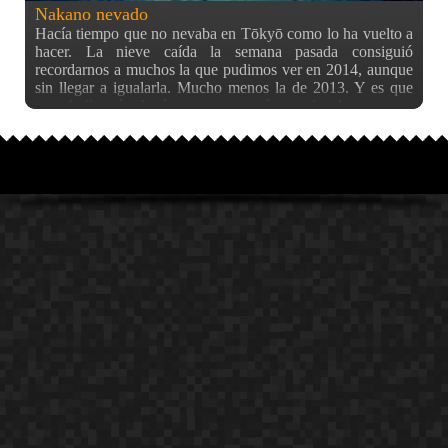
Nakano nevado
Hacía tiempo que no nevaba en Tōkyō como lo ha vuelto a
hacer. La nieve caída la semana pasada consiguió
recordarnos a muchos la que pudimos ver en 2014, aunque
sin llegar a igualarla. Mucho menos la de 2013. Y es que
cuando llegué a Japón y me encontré que a las dos semanas
cayó una nevada brutal, y al año siguiente lo mismo, ya me
pensaba que cada año sería igual, pero no fue así. Excepto
contadas excepciones como el año pasado (2017), donde
hubo una nevada rara y temprana en Noviembre, pero que
no llegó a cuajar y luego no volvió a verse blanco, no he
visto nevar de verdad de nuevo en Tōkyō. Y este año
también pinta de quedar como anecdótico, aunque aún hoy,
más de una semana después de la nevada, sigue quedando
algo de nieve que sobrevive en la ciudad. Porque hace un
frío del carajo. El caso es que no había visto la nieve nunca
en mi barrio, el cual como ya sabréis tiene una estética que
me encanta, y por ello lo he retratado en diversas ocasiones.
Y ésta era la oportunidad perfecta para hacerlo. Ese día era
laborable pero, por la