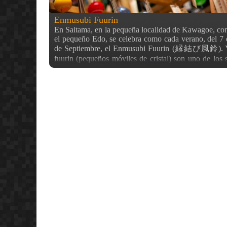
Enmusubi Fuurin
En Saitama, en la pequeña localidad de Kawagoe, c
el pequeño Edo, se celebra como cada verano, del 7 d
de Septiembre, el Enmusubi Fuurin (縁結び風鈴). Y
fuurin (pequeños móviles de cristal) son uno de los 
verano japonés. A su vez, el enmusubi (literalme
destinos), es un acto que se hace para pedir por la b
de las parejas, o incluso para buscar una. Así que el 
está asegurado si vamos a este templo. Por otro lado
un pueblo que preserva muchos edificios antiguos, y t
especial que no podemos encontrar en la gran ci
gente va a pasar el día vistiendo yukatas, los tr
kimonos de verano. En el templo Hikawa de Kawago
encontrar una gran cantidad de fuurin de todos l
adornados con un tanzaku (短冊), una tira de pap
escriben deseos al igual que en Tanabata. La mayo
deseos, por no decir todos, estarán orientados a ten
vida en pareja. Además, aquí podremos sacar nuestro
una manera un tanto característica. Este omikuji no e
papel con nuestra