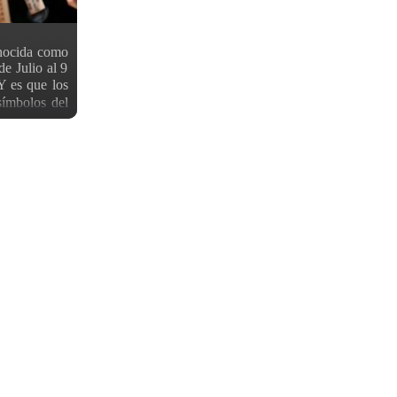
onocida como
e Julio al 9
 es que los
símbolos del
nte enlazar
uena relación
ver parejitas
, Kawagoe es
iene ese aire
udad. Mucha
adicionales
e, podremos
os colores,
el donde se
ría de estos
er una buena
 omikuji, de
s más que un