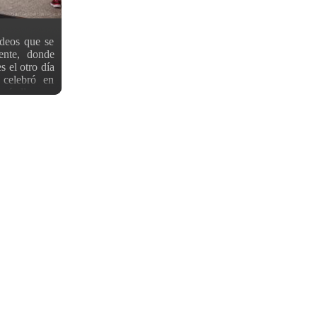
deos que se
ente, donde
 el otro día
 celebró en
más llegar a
r del evento
ver posters,
es. Al salir
amarillas y…
ce mil. Los
mismo, justo
este pokemon
tescos. Pero
 los carteles
tro comercial
decoraciones
el Queens
na: Una fila
 del día.