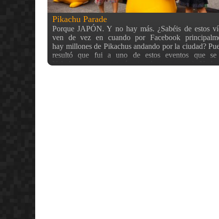
Pikachu Parade
Porque JAPÓN. Y no hay más. ¿Sabéis de estos ví
ven de vez en cuando por Facebook principalm
hay millones de Pikachus andando por la ciudad? Pues
resultó que fui a uno de estos eventos que se
Yokohama (y me enteré antes de que pasase). Nada 
Sakuragichô, la estación que queda más cerca del luga
que se celebraba por el Minato Mirai, ya se podían 
pegatinas y decoraciones con Pikachu allá donde miras
de la estación… sorpresa! Toda la gente con viseras 
un Pikachu gigante! Bueno, quien dice uno, di
pikachus inflables de la primera foto estaban aquí 
delante de la estación, y si tenemos en cuenta que 
en realidad mide unos 40cm. pues sí, todos son gigan
es que el que medía 5m. era impresionante. Sin contar
que se ven en el edificio del fondo ;) Dentro del cen
también habían carteles, muñecos y otras diversas 
allá donde fueses. Éste en concreto era 
Tower, donde nos encontramos con la siguiente esce
enorme, de por lo menos cien Pikachus. El plato fuerte