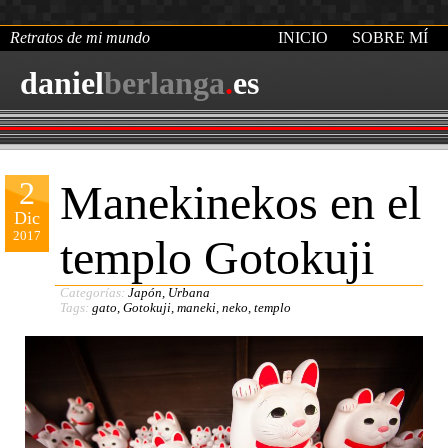
Retratos de mi mundo
INICIO
SOBRE MÍ
daniel
berlanga
.
es
2
Manekinekos en el
Dic
2017
templo Gotokuji
Categorías:
Japón
,
Urbana
Tags:
gato
,
Gotokuji
,
maneki
,
neko
,
templo