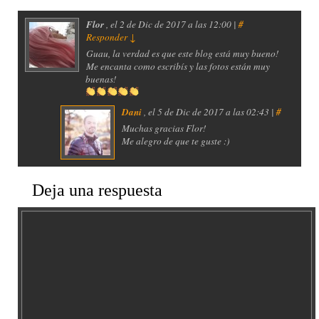
Flor
, el
2 de Dic de 2017 a las 12:00 |
#
Responder
↓
Guau, la verdad es que este blog está muy bueno!
Me encanta como escribís y las fotos están muy
buenas!
Dani
, el
5 de Dic de 2017 a las 02:43 |
#
Muchas gracias Flor!
Me alegro de que te guste :)
Deja una respuesta