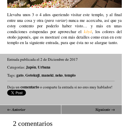
Llevaba unos 3 o 4 años queriendo visitar este templo, y al final
para variar
entre una cosa y otra (
) nunca me acercaba, así que ya
estoy contento por poderlo haber visto… y más en unas
kōyō
condiciones estupendas por aprovechar el
, los colores del
otoño japonés, que os mostraré con más detalles como eran en este
templo en la siguiente entrada, para que ésta no se alargue tanto.
Entrada publicada el 2 de Diciembre de 2017
Japón
Urbana
Categorías:
,
gato
Gotokuji
maneki
neko
templo
Tags:
,
,
,
,
comentario
Deja un
o comparte la entrada si no eres muy hablador!
←
Anterior
Siguiente
→
2 comentarios