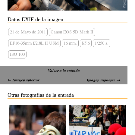
Datos EXIF de la imagen
21 de Mayo de 2011
Canon EOS 5D Mark II
EF16-35mm f/2.8L II USM
16 mm.
f/5.6
1/250 s.
ISO 100
Volver a la entrada
← Imagen anterior
Imagen siguiente →
Otras fotografías de la entrada