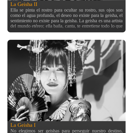
La Geisha II
Ella se pinta el rostro para ocultar su rostro, sus ojos son
como el agua profunda, el deseo no existe para la geisha, el
sentimiento no existe para la geisha. La geisha es una artista
del mundo etéreo; ella baila, canta, te entretiene todo lo que
quieras. Lo demás son sombras, los demás es secreto.
Actulizando información en la entrada gracias a la
compañía de @danjuro en el Comiket, a lo que vi en el
Comiket y al comentario de @flapy, aclarar que las chicas
de las fotos iban caracterizadas de oiran, y no de geishas. Es
decir, las prostitutas del antiguo Edo como se puede
observar por el kimono abierto, sus colores y por tenerlo
hacia afuera. Además, gracias a un apunte de @japangaijin
me he enterado que la chica de la izquierda (es decir, la de
la otra entrada), es Konno Anna (今野杏南), una idol
japonesa principalmente conocida por sus apariciones como
modelo profesional de revistas de gravure *guiño* *guiño*
La Geisha I
No elegimos ser geishas para perseguir nuestro destino,