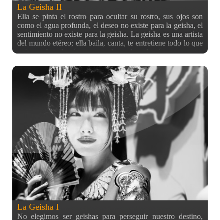
La Geisha II
Ella se pinta el rostro para ocultar su rostro, sus ojos son
como el agua profunda, el deseo no existe para la geisha, el
sentimiento no existe para la geisha. La geisha es una artista
del mundo etéreo; ella baila, canta, te entretiene todo lo que
quieras. Lo demás son sombras, los demás es secreto.
Actulizando información en la entrada gracias a la
compañía de @danjuro en el Comiket, a lo que vi en el
Comiket y al comentario de @flapy, aclarar que las chicas
de las fotos iban caracterizadas de oiran, y no de geishas. Es
decir, las prostitutas del antiguo Edo como se puede
observar por el kimono abierto, sus colores y por tenerlo
hacia afuera. Además, gracias a un apunte de @japangaijin
me he enterado que la chica de la izquierda (es decir, la de
la otra entrada), es Konno Anna (今野杏南), una idol
japonesa principalmente conocida por sus apariciones como
modelo profesional de revistas de gravure *guiño* *guiño*
La Geisha I
No elegimos ser geishas para perseguir nuestro destino,